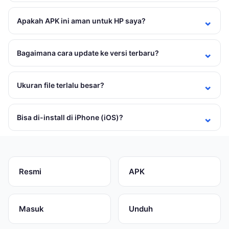
Apakah APK ini aman untuk HP saya?
Bagaimana cara update ke versi terbaru?
Ukuran file terlalu besar?
Bisa di-install di iPhone (iOS)?
Resmi
APK
Masuk
Unduh