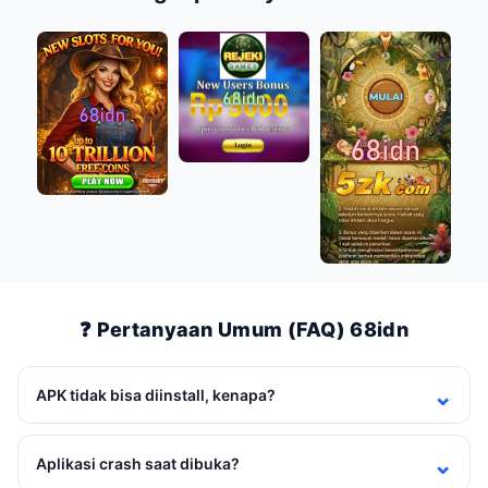
❓ Pertanyaan Umum (FAQ) 68idn
APK tidak bisa diinstall, kenapa?
Aplikasi crash saat dibuka?