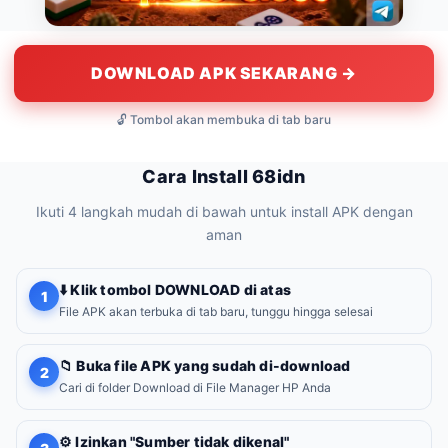
DOWNLOAD APK SEKARANG →
🔓 Tombol akan membuka di tab baru
Cara Install 68idn
Ikuti 4 langkah mudah di bawah untuk install APK dengan
aman
⬇️ Klik tombol DOWNLOAD di atas
1
File APK akan terbuka di tab baru, tunggu hingga selesai
📁 Buka file APK yang sudah di-download
2
Cari di folder Download di File Manager HP Anda
⚙️ Izinkan "Sumber tidak dikenal"