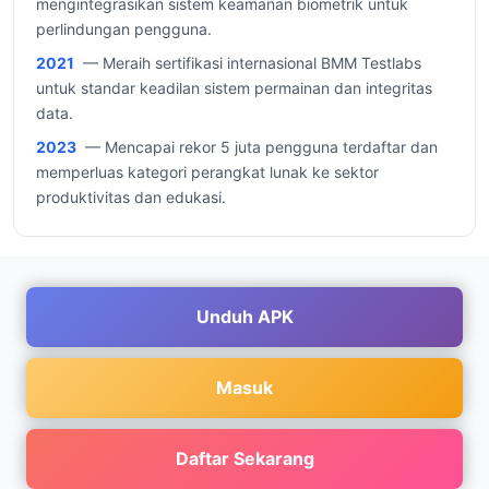
mengintegrasikan sistem keamanan biometrik untuk
perlindungan pengguna.
2021
— Meraih sertifikasi internasional BMM Testlabs
untuk standar keadilan sistem permainan dan integritas
data.
2023
— Mencapai rekor 5 juta pengguna terdaftar dan
memperluas kategori perangkat lunak ke sektor
produktivitas dan edukasi.
Unduh APK
Masuk
Daftar Sekarang