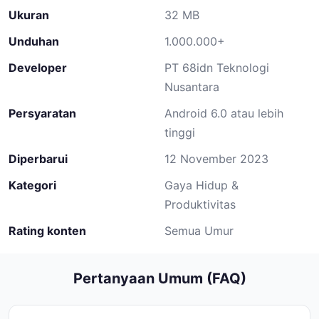
Ukuran
32 MB
Unduhan
1.000.000+
Developer
PT 68idn Teknologi
Nusantara
Persyaratan
Android 6.0 atau lebih
tinggi
Diperbarui
12 November 2023
Kategori
Gaya Hidup &
Produktivitas
Rating konten
Semua Umur
Pertanyaan Umum (FAQ)