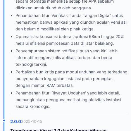
secara otomatis memeriksa setiap file APK sebelum
diizinkan untuk diunduh oleh pengguna.
Penambahan fitur 'Verifikasi Tanda Tangan Digital' untuk
memastikan bahwa aplikasi yang diunduh adalah versi asli
dan belum dimodifikasi oleh pihak ketiga.
Optimalisasi konsumsi baterai aplikasi 68idn hingga 20%
melalui efisiensi pemrosesan data di latar belakang.
Penyempurnaan sistem notifikasi push yang kini lebih
informatif mengenai rilis aplikasi terbaru dan berita
teknologi terkini.
Perbaikan bug kritis pada modul unduhan yang terkadang
menyebabkan kegagalan instalasi pada perangkat
dengan memori RAM terbatas.
Penambahan fitur 'Riwayat Unduhan' yang lebih detail,
memungkinkan pengguna melihat log aktivitas instalasi
secara kronologis.
2.0.0
2025-10-15
Transformasi Visual 2.0 dan Kategori Hiburan