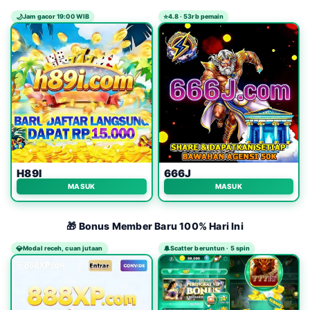
🌙
Jam gacor 19:00 WIB
⭐
4.8 · 53rb pemain
H89I
666J
MASUK
MASUK
🎁 Bonus Member Baru 100% Hari Ini
💎
Modal receh, cuan jutaan
🔔
Scatter beruntun · 5 spin