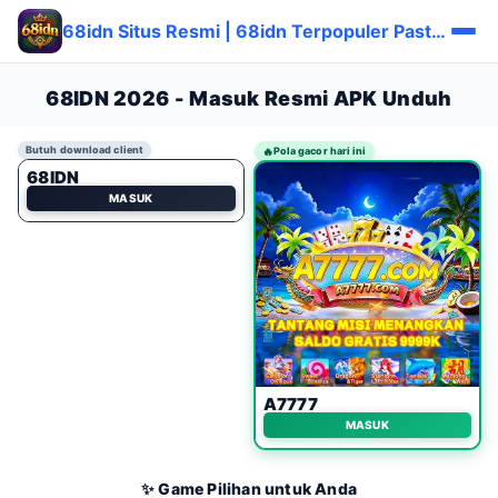
68idn Situs Resmi | 68idn Terpopuler Pasti Gacor Aman 🔥
68IDN 2026 - Masuk Resmi APK Unduh
Butuh download client
🔥
Pola gacor hari ini
68IDN
MASUK
A7777
MASUK
✨ Game Pilihan untuk Anda