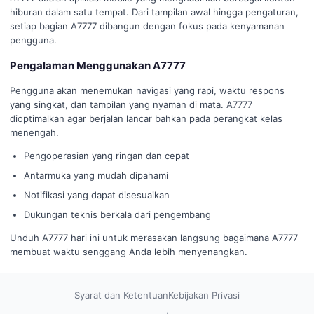
hiburan dalam satu tempat. Dari tampilan awal hingga pengaturan,
setiap bagian A7777 dibangun dengan fokus pada kenyamanan
pengguna.
Pengalaman Menggunakan A7777
Pengguna akan menemukan navigasi yang rapi, waktu respons
yang singkat, dan tampilan yang nyaman di mata. A7777
dioptimalkan agar berjalan lancar bahkan pada perangkat kelas
menengah.
Pengoperasian yang ringan dan cepat
Antarmuka yang mudah dipahami
Notifikasi yang dapat disesuaikan
Dukungan teknis berkala dari pengembang
Unduh A7777 hari ini untuk merasakan langsung bagaimana A7777
membuat waktu senggang Anda lebih menyenangkan.
Syarat dan Ketentuan
Kebijakan Privasi