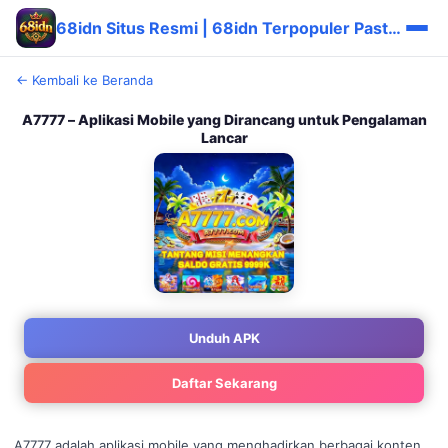
68idn Situs Resmi | 68idn Terpopuler Pasti Gacor Aman 🔥
← Kembali ke Beranda
A7777 – Aplikasi Mobile yang Dirancang untuk Pengalaman
Lancar
Unduh APK
Daftar Sekarang
A7777 adalah aplikasi mobile yang menghadirkan berbagai konten